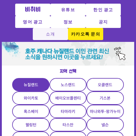
비취비
유튜브
한인 광고
영어 광고
정보
공지
소개
카카오톡 문의
지역 선택
뉴질랜드
노스랜드
오클랜드
와이카토
배이오브플렌티
기스본
혹스베이
타마라키
마나와투-왕가누이
웰링턴
타스만
넬슨