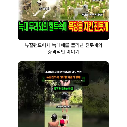
뉴질랜드에서 늑대떼를 물리친 진돗개의
충격적인 이야기